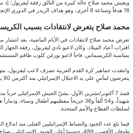
16 هدفاً وصناعة 8 أخرى، وهو هداف الريدز في الدوري الإنجليزي برصيد 12 هدفاً.
محمد صلاح يتعرض لانتقادات بسبب الكري
تعرض محمد صلاح لانتقادات في الأيام الماضية، بعد انتشار 
اقتراب أعياد الميلاد. وكان لاعبو نادي ليفربول، رفقة الجهاز
بمناسبة الكريسماس. فاجأ لاعبو يورغن كلوب طاقم المستشفى
وانتقدت جماهير كرة القدم العربية تصرف لاعب ليفربول، متهم
يتعرضون لمآسٍ على يد الاحتلال الإسرائيلي منذ أكثرمن 80 يوماً.
شهيداً، و54 ألفاً و36 جريحاً معظمهم أطفال ونساء، 
لسلطات القطاع والأمم المتحدة.​​​​​​​
فيما بلغ عدد الجنود والضباط الإسرائيليين القتلى منذ اندلا
طوفان الأقصى، 489، حسبما أعلن الجيش الإسرائيلي، صباح اليوم الإثنين.