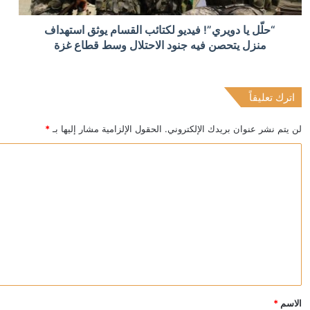
منذ 3 ساعات
“حلّل يا دويري”! فيديو لكتائب القسام يوثق استهداف
توغلات وقصف وتفجيرات إسرائيلية تستهدف بلدات جنوب ل
منزل يتحصن فيه جنود الاحتلال وسط قطاع غزة
اترك تعليقاً
منذ 3 ساعات
سموتريتش: فكرت بالاستقالة بعد 7 أكتوبر لكنني لم أجد سببا يبرر ذلك
لن يتم نشر عنوان بريدك الإلكتروني.
الحقول الإلزامية مشار إليها بـ
*
ا
ل
ت
ع
ل
ي
ق
*
الاسم
*