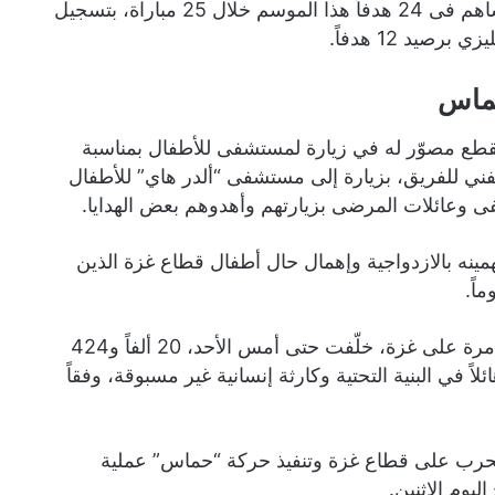
ويعيش محمد صلاح حالة كبيرة من التألق رفقة ليفربول؛ إذ ساهم فى 24 هدفاً هذا الموسم خلال 25 مباراة، بتسجيل
سماس
مقطع مصوّر له في زيارة لمستشفى للأطفال بمناسبة
 الفني للفريق، بزيارة إلى مستشفى “ألدر هاي” للأطفال
 وعائلات المرضى بزيارتهم وأهدوهم بعض الهدايا.
ينه بالازدواجية وإهمال حال أطفال قطاع غزة الذين
فمنذ 7 أكتوبر/تشرين الأول، يشنّ الجيش الإسرائيلي حرباً مدمرة على غزة، خلّفت حتى أمس الأحد، 20 ألفاً و424
ودماراً هائلاً في البنية التحتية وكارثة إنسانية غير مسبوقة، وفقاً
ع الحرب على قطاع غزة وتنفيذ حركة “حماس” عملية