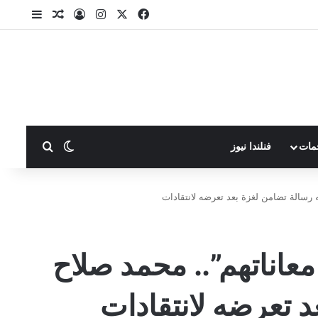
X
فيسبوك
انستقرام
تسجيل الدخول
مقال عشوا
إضافة ع
بحث عن
الوضع المظلم
مات
فنلندا نيوز
ه رسالة تضامن لغزة بعد تعرضه لانتقادات
 معاناتهم”.. محمد صلاح
 تعرضه لانتقادات