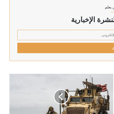
 يعلم
 بين حماس والوسطاء تشمل السلاح
شرة الإخبارية
د “المليشيات المنفلتة”
لبترولية بالسعودية