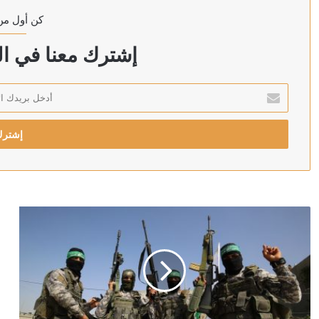
كن أول من
منذ ساعة واحدة
إعلام فلسطيني: مفاوضات القاهرة تتقدم نحو ورقة تفاهم
إشترك معنا في الن
أدخل
بريدك
منذ ساعتين
الإلكتروني
الصدر يستنكر استهداف العراق من كل الدول والجهات وينتق
منذ ساعتين
تقرير أممى: 770 ألف طفل في سن التعليم بغزة وسط فجوات في الوصول لمساحات التعلم المؤقتة
منذ ساعتين
الخارجية البحرينية تدين تكرار محاولات استهداف المنشآت ا