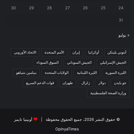
30
29
28
27
26
25
24
31
« يوليو
أنتوني بلينكن
أوكرانيا
إيران
الأمم المتحدة
الاتحاد الأوروبي
الجيش الإسرائيلي
الجيش السوداني
السوق السوداء
الليرة السورية
الليرة اللبنانية
الولايات المتحدة
بنيامين نتنياهو
جو بايدن
دولار
زلزال
طهران
قوات الدعم السريع
وزارة الصحة الفلسطينية
© حقوق النشر 2026، جميع الحقوق محفوظة |
أوبينيا تايمز
OpinyaTimes