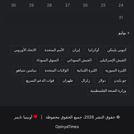
30
29
28
27
26
25
24
31
« يوليو
أنتوني بلينكن
أوكرانيا
إيران
الأمم المتحدة
الاتحاد الأوروبي
الجيش الإسرائيلي
الجيش السوداني
السوق السوداء
الليرة السورية
الليرة اللبنانية
الولايات المتحدة
بنيامين نتنياهو
جو بايدن
دولار
زلزال
طهران
قوات الدعم السريع
وزارة الصحة الفلسطينية
© حقوق النشر 2026، جميع الحقوق محفوظة |
أوبينيا تايمز
OpinyaTimes