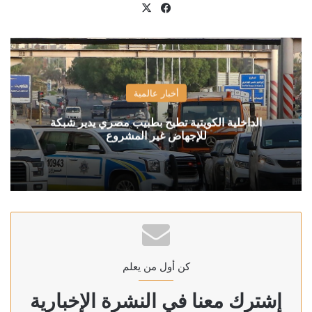
X
فيسبوك
أخبار عالمية
الداخلية الكويتية تطيح بطبيب مصري يدير شبكة
للإجهاض غير المشروع
كن أول من يعلم
إشترك معنا في النشرة الإخبارية