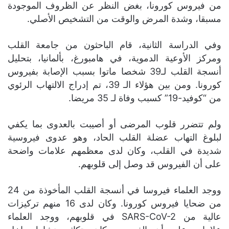
من فيروس كورونا، بغض النظر عن الظروف الموجودة
مسبقا، وشدة المرض والوقت من التشخيص الأصلي.
وفي الدراسة الثانية، قام الباحثون من جامعة القلب
ومركز الأوعية الدموية، في هامبورغ، بألمانيا، بتحليل
أنسجة القلب لـ39 شخصا ماتوا بسبب الإصابة بفيروس
كورونا. ومن بين هؤلاء الـ 39، تم إدراج الالتهاب الرئوي
من “كوفيد-19” كسبب وفاة لـ 35 مريضا.
ولم تتضرر قلوب المرضى أو أصيبت بالعدوى بما يكفي
لبلوغ التهاب عضلة القلب الحاد، وهو عدوى فيروسية
شديدة في القلب، وكان لدى معظمهم علامات واضحة
على أن الفيروس قد وصل إلى قلوبهم.
ووجد العلماء فيروسا في أنسجة القلب المأخوذة من 24
من ضحايا فيروس كورونا. وكان لدى 16 منهم تركيزات
عالية من SARS-CoV-2 في قلوبهم، ووجد العلماء