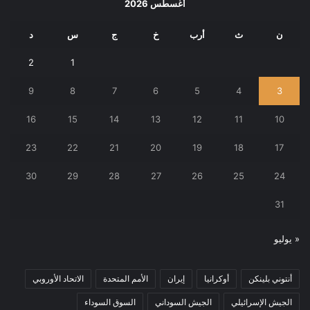
أغسطس 2026
ن
ث
أرب
خ
ج
س
د
2
1
9
8
7
6
5
4
3
16
15
14
13
12
11
10
23
22
21
20
19
18
17
30
29
28
27
26
25
24
31
« يوليو
أنتوني بلينكن
أوكرانيا
إيران
الأمم المتحدة
الاتحاد الأوروبي
الجيش الإسرائيلي
الجيش السوداني
السوق السوداء