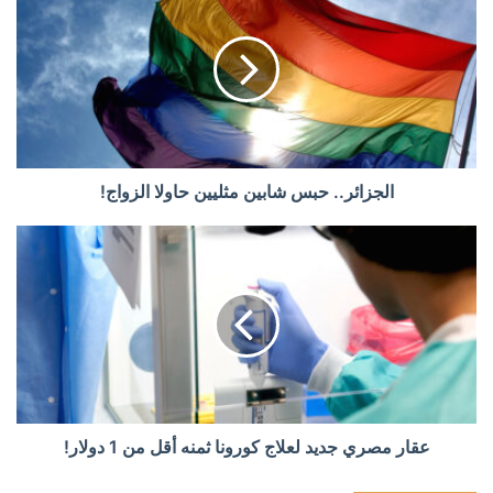
الجزائر.. حبس شابين مثليين حاولا الزواج!
عقار مصري جديد لعلاج كورونا ثمنه أقل من 1 دولار!