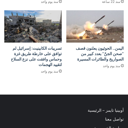
منذ 22 ساعة
منذ يوم واحد
اليمن.. الحوثيون يعلنون قصف
تسريبات الكابينيت: إسرائيل لم
“صحن الجنّ” بعدد كبير من
توافق على خارطة طريق غزة
الصواريخ والطائرات المسيرة
وحماس وافقت على نزع السلاح
لتقييد الهجمات
منذ يوم واحد
منذ يوم واحد
أوبينيا تايمز – الرئيسية
تواصل معنا
سياسة الخصوصية