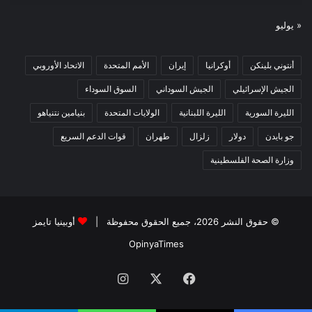
« يوليو
أنتوني بلينكن
أوكرانيا
إيران
الأمم المتحدة
الاتحاد الأوروبي
الجيش الإسرائيلي
الجيش السوداني
السوق السوداء
الليرة السورية
الليرة اللبنانية
الولايات المتحدة
بنيامين نتنياهو
جو بايدن
دولار
زلزال
طهران
قوات الدعم السريع
وزارة الصحة الفلسطينية
© حقوق النشر 2026، جميع الحقوق محفوظة |
أوبينيا تايمز
OpinyaTimes
فيسبوك
X
انستقرام