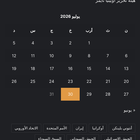
هيئة تحرير أوبينيا تايمز
يوليو 2026
ن
ث
أرب
خ
ج
س
د
5
4
3
2
1
12
11
10
9
8
7
6
19
18
17
16
15
14
13
26
25
24
23
22
21
20
31
30
29
28
27
« يونيو
أنتوني بلينكن
أوكرانيا
إيران
الأمم المتحدة
الاتحاد الأوروبي
الجيش الإسرائيلي
الجيش السوداني
السوق السوداء