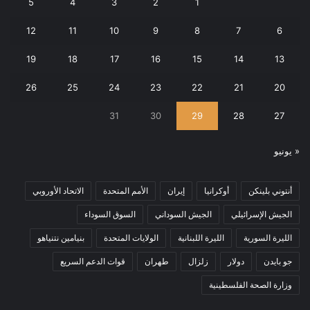
5
4
3
2
1
12
11
10
9
8
7
6
19
18
17
16
15
14
13
26
25
24
23
22
21
20
31
30
29
28
27
« يونيو
أنتوني بلينكن
أوكرانيا
إيران
الأمم المتحدة
الاتحاد الأوروبي
الجيش الإسرائيلي
الجيش السوداني
السوق السوداء
الليرة السورية
الليرة اللبنانية
الولايات المتحدة
بنيامين نتنياهو
جو بايدن
دولار
زلزال
طهران
قوات الدعم السريع
وزارة الصحة الفلسطينية