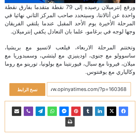
ورفع إنترميلان رصيده إلى 79 نقطة متقدما بفارق نقطة
واحدة عن أتالانتا، وسيتحدد صاحب المركز الثاني نهائيا في
المرحلة الأخيرة يوم الأحد المقبل عندما يلتقي الفريقان
وجها لوجه في برغامو، علما بان التعادل يكفي إنترميلان.
وتختتم المرحلة الاربعاء، فيلعب لاتسيو مع بريشيا،
ساسوولو مع جنوى، اودينيزي مع ليتشي، وسمبدوريا مع
ميلان، فيرونا مع سبال، فيورنتينا مع بولونيا، تورينو مع روما
وكالياري مع يوفنتوس.
نسخ الرابط