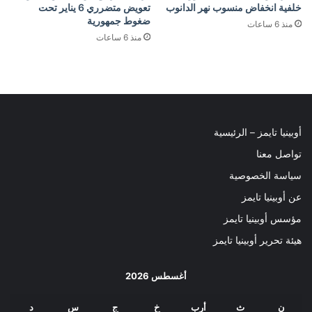
خلفية انخفاض منسوب نهر الدانوب
تعويض متضرري 6 يناير تحت
ضغوط جمهورية
منذ 6 ساعات
منذ 6 ساعات
أوبينيا تايمز – الرئيسية
تواصل معنا
سياسة الخصوصية
عن أوبينيا تايمز
مؤسس أوبينيا تايمز
هيئة تحرير أوبينيا تايمز
أغسطس 2026
ن
ث
أرب
خ
ج
س
د