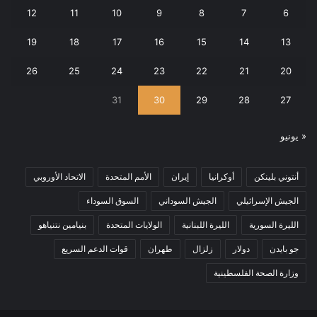
12
11
10
9
8
7
6
19
18
17
16
15
14
13
26
25
24
23
22
21
20
31
30
29
28
27
« يونيو
أنتوني بلينكن
أوكرانيا
إيران
الأمم المتحدة
الاتحاد الأوروبي
الجيش الإسرائيلي
الجيش السوداني
السوق السوداء
الليرة السورية
الليرة اللبنانية
الولايات المتحدة
بنيامين نتنياهو
جو بايدن
دولار
زلزال
طهران
قوات الدعم السريع
وزارة الصحة الفلسطينية