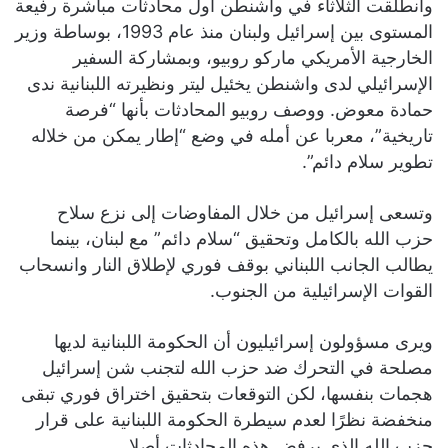
وانطلقت الثلاثاء في واشنطن أول محادثات مباشرة رفيعة
المستوى بين إسرائيل ولبنان منذ عام 1993، بوساطة وزير
الخارجية الأمريكي ماركو روبيو، وبمشاركة السفير
الإسرائيلي لدى واشنطن يخئيل ليتر ونظيرته اللبنانية ندى
حمادة معوض. ووصف روبيو المحادثات بأنها “فرصة
تاريخية”، معربا عن أمله في وضع “إطار يمكن من خلاله
تطوير سلام دائم”.
وتسعى إسرائيل من خلال المفاوضات إلى نزع سلاح
حزب الله بالكامل وتحقيق “سلام دائم” مع لبنان، بينما
يطالب الجانب اللبناني بوقف فوري لإطلاق النار وانسحاب
القوات الإسرائيلية من الجنوب.
ويرى مسؤولون إسرائيليون أن الحكومة اللبنانية لديها
مصلحة في التحرك ضد حزب الله لتجنب شن إسرائيل
هجمات بنفسها، لكن التوقعات بتحقيق اختراق فوري تبقى
منخفضة نظرًا لعدم سيطرة الحكومة اللبنانية على قرار
حزب الله الذي يرفض هذه المحادثات أصلا.