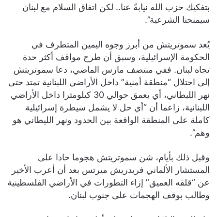
بتفكيك حزب الله نيابةً عنا.. لكن اتفاق السلام مع لبنان
سيمنحنا الشرعية”.
يُعد سموتريتش من أبرز وجوه اليمين المتطرف في
الحكومة الإسرائيلية، وسبق أن طرح مواقف أكثر حدة
تجاه لبنان. ففي منتصف مارس الماضي، دعا سموتريتش
إلى احتلال “منطقة أمنية” داخل الأراضي اللبنانية تمتد حتى
نهر الليطاني، أي بعمق حوالي 30 كيلومترا داخل الأراضي
اللبنانية، زاعما أن “أي حل لا يشمل سيطرة إسرائيلية
كاملة على المنطقة الواقعة بين الحدود ونهر الليطاني هو
وهم”.
وقبل ذلك بأيام، شن سموتريتش هجوما حادا على
المستشار الألماني فريدريش ميرتس بعد أن أعرب الأخير
عن “قلقه العميق” إزاء التطورات في الأراضي الفلسطينية
وطالب بوقف الهجمات على جنوب لبنان.