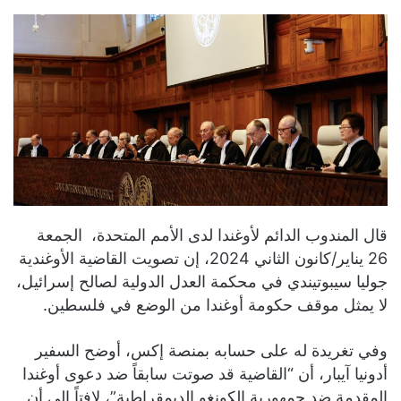
قال المندوب الدائم لأوغندا لدى الأمم المتحدة، الجمعة
26 يناير/كانون الثاني 2024، إن تصويت القاضية الأوغندية
جوليا سيبوتيندي في محكمة العدل الدولية لصالح إسرائيل،
لا يمثل موقف حكومة أوغندا من الوضع في فلسطين.
وفي تغريدة له على حسابه بمنصة إكس، أوضح السفير
أدونيا آيبار، أن “القاضية قد صوتت سابقاً ضد دعوى أوغندا
المقدمة ضد جمهورية الكونغو الديمقراطية”، لافتاً إلى أن