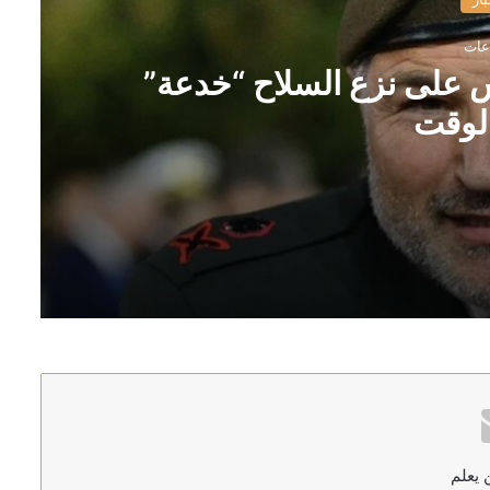
 على نزع السلاح “خدعة”
لوقت
لكسب الوقت
 يعلم