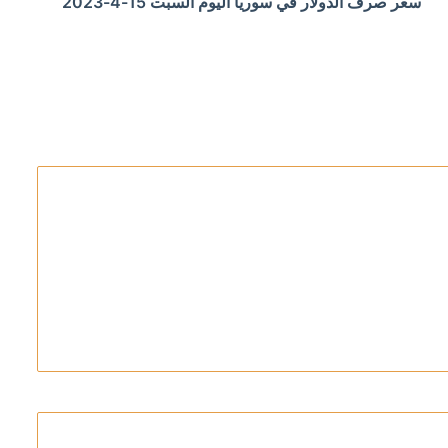
سعر صرف الدولار في سوريا اليوم السبت 15-4-2023
داده قبل هجومه على زملائه ومعلميه