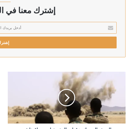
ترامب يحذر: قد أكون آخر رئيس جمهوري
إشترك معنا في الن
أدخل
بريدك
منذ 3 ساعات
الإلكتروني
“بوليتيكو”: نتائج الانتخابات في شرق ألمانيا قد تحسم مس
منذ 4 ساعات
إصابة عسكري لبناني باستهداف إسرائيلي لبلدة المنصوري 
منذ 4 ساعات
مكتب إعلام الأسرى: السلطات الإسرائيلية لا تكشف عن الع
منذ 4 ساعات