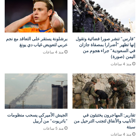
“فارس” تنشر صورا فضائية وتقول
برشلونة يستقر على التعاقد مع نجم
إنها تظهر “أضرارا بمصفاة جازان
عربي لتعويض غياب دي يونغ
في السعودية” جراء هجوم من
منذ 4 ساعات
اليمن (صورة)
منذ 4 ساعات
تقارير: المهاجرون يختبئون في
الجيش الأميركي يسحب منظومات
الأنابيب والأنفاق لتجنب الترحيل من
“باتريوت” من أربيل
سبتة
منذ 5 ساعات
منذ 4 ساعات