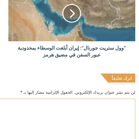
منذ 17 ساعة
رئيس الشاباك: موافقة حماس على نزع السلاح “خدعة” 
منذ 17 ساعة
"وول ستريت جورنال": إيران أبلغت الوسطاء بمحدودية
الكويت تخصص 2.5 مليون دولار لدعم الاستجابة الإنسانية في سوريا
عبور السفن في مضيق هرمز
اترك تعليقاً
منذ 17 ساعة
ترامب يحذر: قد أكون آخر رئيس جمهوري
لن يتم نشر عنوان بريدك الإلكتروني.
الحقول الإلزامية مشار إليها بـ
*
ا
ل
ت
ع