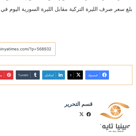
بلغ سعر صرف الليرة التركية مقابل الليرة السورية اليوم في السوق السوداء قيمة 283 ل
فيسبوك
X
لينكدإن
بي
قسم التحرير
X
فيسبوك