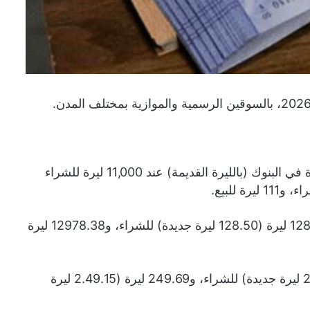
أبقى مصرف سوريا المركزي سعر صرف الدولار مقابل الليرة في البنوك (بالليرة القديمة) عند 11,000 ليرة للشراء
كما حدد سعر صرف اليورو مقابل الليرة السورية نحو 12849.89 ليرة (128.50 ليرة جديدة) للشراء، و12978.38 ليرة
أما الليرة التركية، فقد سجلت مستوى 247.22 ليرة (2.46.68 ليرة جديدة) للشراء، و249.69 ليرة (2.49.15 ليرة