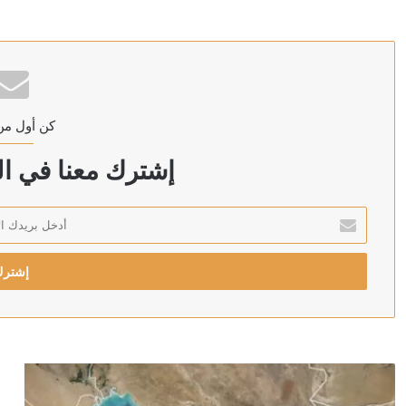
منذ 15 ساعة
“اليونيسف”: مقتل 300 طفل في غزة خلال 300 يوم من وقف إطلاق النار
كن أول من
منذ 15 ساعة
العراق: الحكومة ماضية في حصر السلاح بيد الدولة
إشترك معنا في الن
أدخل
بريدك
منذ 15 ساعة
الإلكتروني
وزير الصحة اليمني يعلن مقتل مدنيين اثنين وإصابة 14 آخرين جراء هجمات الحوثيين على مدينة مأرب
منذ 16 ساعة
الخارجية الباكستانية: توقيع اتفاقية دفاع مشترك بين باكست