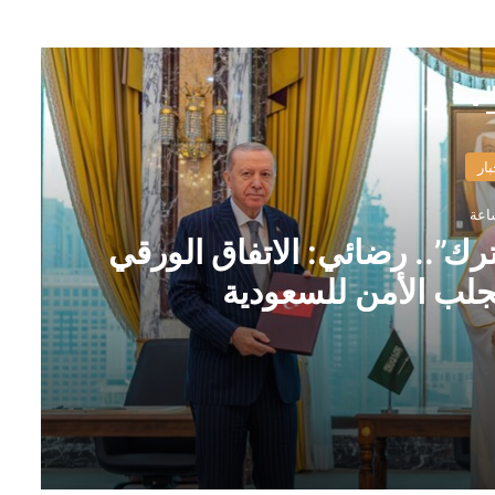
الي
بار
رك”.. رضائي: الاتفاق الورقي
يجلب الأمن للسعودية
قي مع تركيا وباكستان لن يجلب الأمن للسعودية