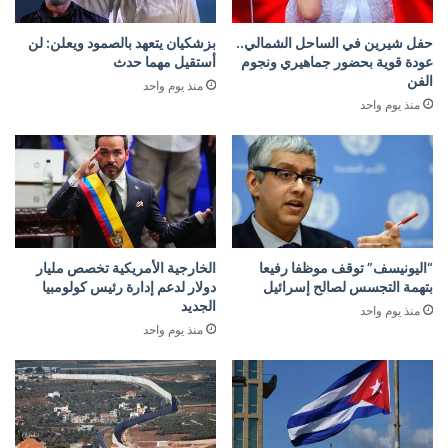
حفل شيرين في الساحل الشمالي..
بزشكيان يتعهد بالصمود ويعلن: لن
عودة قوية بحضور جماهيري ونجوم
أستقيل مهما حدث
الفن
منذ يوم واحد
منذ يوم واحد
“اليونيسف” توقف موظفا رفيعا
الخارجية الأمريكية تخصص مليار
بتهمة التجسس لصالح إسرائيل
دولار لدعم إدارة رئيس كولومبيا
الجديد
منذ يوم واحد
منذ يوم واحد