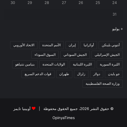
30
29
28
27
26
25
24
31
« يوليو
أنتوني بلينكن
أوكرانيا
إيران
الأمم المتحدة
الاتحاد الأوروبي
الجيش الإسرائيلي
الجيش السوداني
السوق السوداء
الليرة السورية
الليرة اللبنانية
الولايات المتحدة
بنيامين نتنياهو
جو بايدن
دولار
زلزال
طهران
قوات الدعم السريع
وزارة الصحة الفلسطينية
© حقوق النشر 2026، جميع الحقوق محفوظة |
أوبينيا تايمز
OpinyaTimes