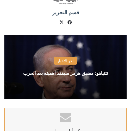
قسم التحرير
X
فيسبوك
آخر الأخبار
نتنياهو: مضيق هرمز سيفقد أهميته بعد الحرب
كن أول من يعلم