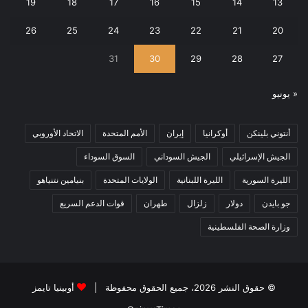
19
18
17
16
15
14
13
26
25
24
23
22
21
20
31
30
29
28
27
« يونيو
أنتوني بلينكن
أوكرانيا
إيران
الأمم المتحدة
الاتحاد الأوروبي
الجيش الإسرائيلي
الجيش السوداني
السوق السوداء
الليرة السورية
الليرة اللبنانية
الولايات المتحدة
بنيامين نتنياهو
جو بايدن
دولار
زلزال
طهران
قوات الدعم السريع
وزارة الصحة الفلسطينية
© حقوق النشر 2026، جميع الحقوق محفوظة |
أوبينيا تايمز