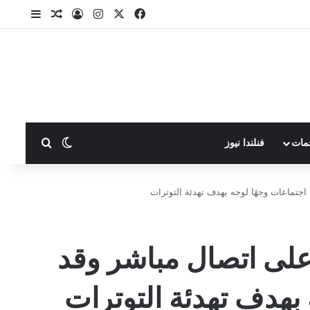
X
فيسبوك
انستقرام
تسجيل الدخول
مقال عشوا
إضافة ع
بحث عن
الوضع المظلم
مات
فنلندا نيوز
اجتماعات وجهًا لوجه بهدف تهدئة التوترات
 على اتصال مباشر وقد
 بهدف تهدئة التوترات