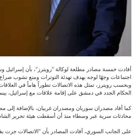
أفادت خمسة مصادر مطلعة لوكالة “رويترز”، بأن إسرائيل وسور
اجتماعات وجهًا لوجه بهدف تهدئة التوترات ومنع نشوب صراع ف
وبحسب رويترز، تمثل هذه الاتصالات تطوراً هاماً في العلاقا
الحكام الجدد في دمشق على إقامة علاقات مع إسرائيل، بينم
كما أفاد مصدران سوريان ومصدران غربيان، بالإضافة إلى مصد
محادثات سرية عبر وسطاء منذ أن أسقطت هيئة تحرير الشام 
على الجانب السوري، أفادت المصادر بأن “الاتصالات جرت بقيادة 