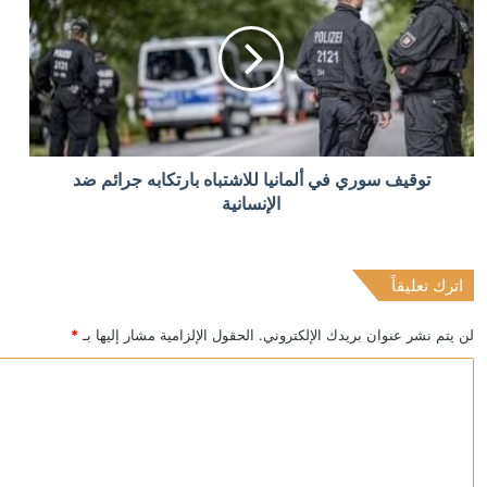
منذ 20 ساعة
100 دولار لكل عائد.. الأمم المتحدة تشجع السوريين على العودة من لبنان
منذ 20 ساعة
توقيف سوري في ألمانيا للاشتباه بارتكابه جرائم ضد
مقتل عنصر من الجيش السوري وإصابة اثنين بهجوم في ريف
الإنسانية
اترك تعليقاً
منذ 22 ساعة
اللجان المدنية بشمال كردفان تتهم الجيش بقصف “المزروب
لن يتم نشر عنوان بريدك الإلكتروني.
الحقول الإلزامية مشار إليها بـ
*
ا
ل
ت
ع