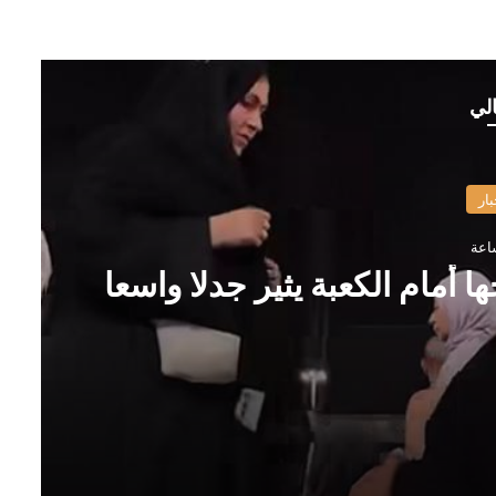
الي
بار
أمام الكعبة يثير جدلا واسعا
سعا