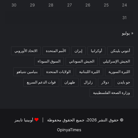
30
29
28
27
26
25
24
31
« يوليو
أنتوني بلينكن
أوكرانيا
إيران
الأمم المتحدة
الاتحاد الأوروبي
الجيش الإسرائيلي
الجيش السوداني
السوق السوداء
الليرة السورية
الليرة اللبنانية
الولايات المتحدة
بنيامين نتنياهو
جو بايدن
دولار
زلزال
طهران
قوات الدعم السريع
وزارة الصحة الفلسطينية
© حقوق النشر 2026، جميع الحقوق محفوظة |
أوبينيا تايمز
OpinyaTimes