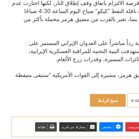
 فرصة الالتزام باتفاق وقف إطلاق النار، لكنها اختارت عدم
القيام بذلك عندما شنّت قواتها هجومًا بطائرة مسيّرة استهدف ناقلة النفط “كيكو” صباح اليوم الساعة 4:30 صباحًا
م بنما، تعبر بالقرب من مضيق هرمز محملة بأكثر من
 رداً مباشراً على العدوان الإيراني المستمر على
دفت البنية التحتية للمراقبة العسكرية الإيرانية،
ئرات المسيرة، وقدرات زرع الألغام.
 هرمز، مشيرة إلى القوات الأمريكية “ستبقى متيقظة
نسخ الرابط
نتيريست
ماسنجر
مشاركة عبر البريد
طباعة