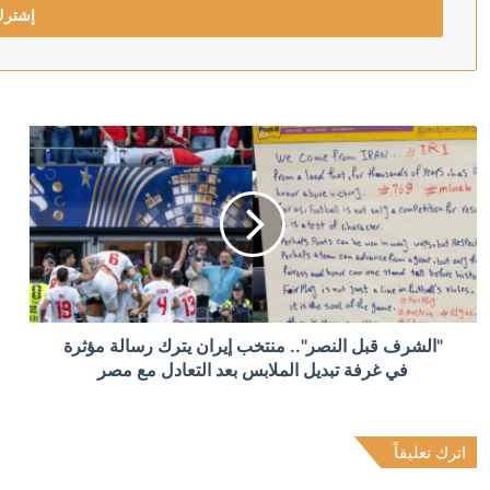
منذ 3 ساعات
الصدر يستنكر استهداف العراق من كل الدول والجهات وينتق
منذ 3 ساعات
تقرير أممى: 770 ألف طفل في سن التعليم بغزة وسط فجوات في الوصول لمساحات التعلم المؤقتة
منذ 3 ساعات
"الشرف قبل النصر".. منتخب إيران يترك رسالة مؤثرة
الخارجية البحرينية تدين تكرار محاولات استهداف المنشآت ا
في غرفة تبديل الملابس بعد التعادل مع مصر
اترك تعليقاً
منذ 4 ساعات
توغلات وقصف وتفجيرات إسرائيلية تستهدف بلدات جنوب ل