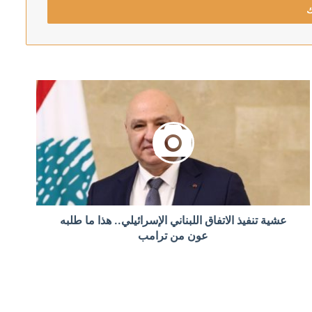
د “المليشيات المنفلتة”
عشية تنفيذ الاتفاق اللبناني الإسرائيلي.. هذا ما طلبه
لبترولية بالسعودية
عون من ترامب
بنان وتحليق للمسيرات