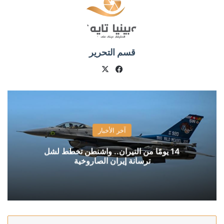
قسم التحرير
X
فيسبوك
آخر الأخبار
14 يومًا من النيران.. واشنطن تخطط لشل
ترسانة إيران الصاروخية