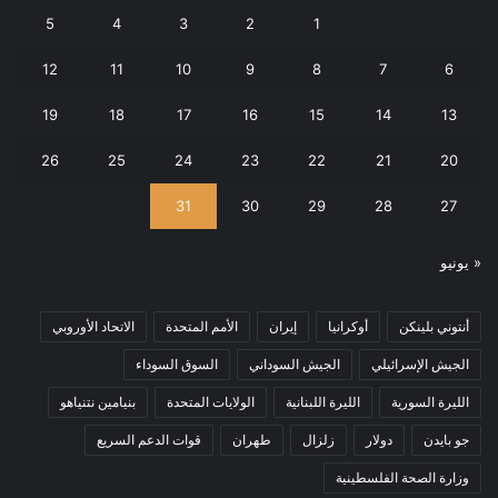
5
4
3
2
1
12
11
10
9
8
7
6
19
18
17
16
15
14
13
26
25
24
23
22
21
20
31
30
29
28
27
« يونيو
أنتوني بلينكن
أوكرانيا
إيران
الأمم المتحدة
الاتحاد الأوروبي
الجيش الإسرائيلي
الجيش السوداني
السوق السوداء
الليرة السورية
الليرة اللبنانية
الولايات المتحدة
بنيامين نتنياهو
جو بايدن
دولار
زلزال
طهران
قوات الدعم السريع
وزارة الصحة الفلسطينية