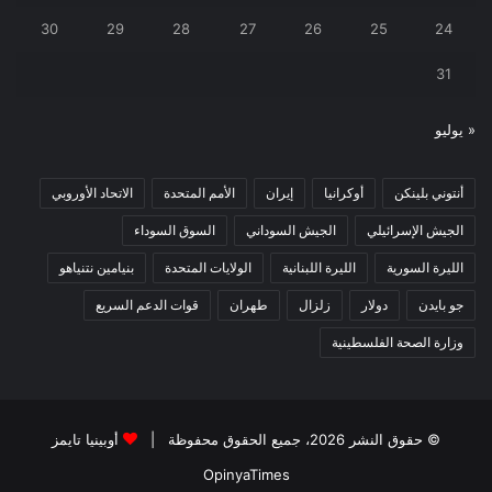
30
29
28
27
26
25
24
31
« يوليو
أنتوني بلينكن
أوكرانيا
إيران
الأمم المتحدة
الاتحاد الأوروبي
الجيش الإسرائيلي
الجيش السوداني
السوق السوداء
الليرة السورية
الليرة اللبنانية
الولايات المتحدة
بنيامين نتنياهو
جو بايدن
دولار
زلزال
طهران
قوات الدعم السريع
وزارة الصحة الفلسطينية
© حقوق النشر 2026، جميع الحقوق محفوظة |
أوبينيا تايمز
OpinyaTimes