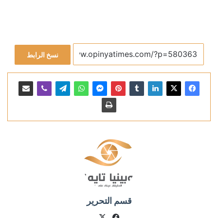
نسخ الرابط
قسم التحرير
X
فيسبوك