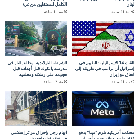
لبنان
الكامل للمعتقلين من غزة
منذ 11 ساعة
منذ 11 ساعة
القناة 14 الإسرائيلية: التقييم في
الشرطة التايلاندية: مطلق النار في
إسرائيل أن ترامب في طريقه إلى
مدرسة بانكوك قتل أجداده قبل
اتفاق مع إيران
هجومه على زملائه ومعلميه
منذ 11 ساعة
منذ 12 ساعة
محكمة أمريكية تلزم “ميتا” بدفع
اتهام رجل بإحراق مركز إسلامي
567 مليون دولار بسبب أضرار
في فيلادلفيا بدافع ديني