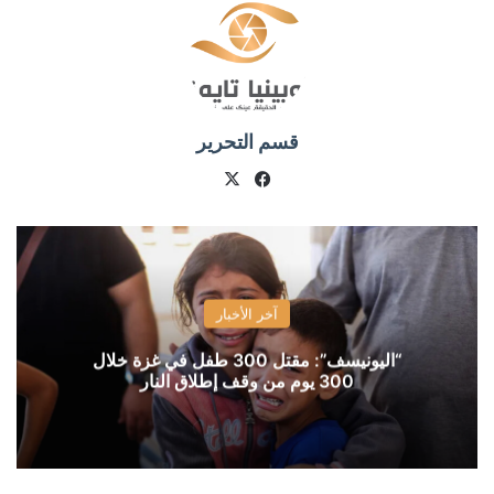
قسم التحرير
X
فيسبوك
آخر الأخبار
“اليونيسف”: مقتل 300 طفل في غزة خلال
300 يوم من وقف إطلاق النار