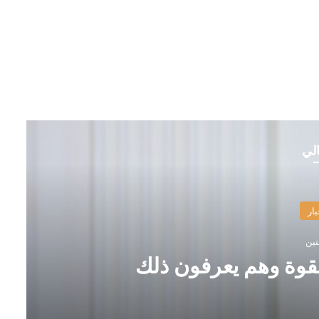
الي
بار
تين
قوة وهم يعرفون ذلك