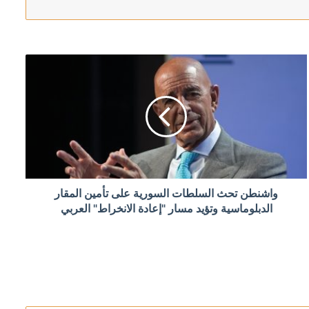
في مضيق هرمز
واشنطن تحث السلطات السورية على تأمين المقار
رائق الغابات
الدبلوماسية وتؤيد مسار "إعادة الانخراط" العربي
م تنفيذ “اتفاق الإطار”