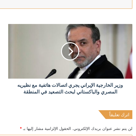
منذ 3 ساعات
الدولار يتراجع بعد تثبيت المركزي الأميركي الفائدة
منذ 3 ساعات
عقوبات أميركية على كيانات إيرانية بتهمة ابتزاز السفن 
منذ 3 ساعات
وزير الخارجية الإيراني يجري اتصالات هاتفية مع نظيريه
موجة حر رابعة تهدد فرنسا وإسبانيا.. وتزايد مخاطر أدخنة ح
المصري والباكستاني لبحث التصعيد في المنطقة
اترك تعليقاً
منذ 5 ساعات
الرئيس اللبناني: نعوّل على تركيا في التعافي الاقتصادي ودع
لن يتم نشر عنوان بريدك الإلكتروني.
الحقول الإلزامية مشار إليها بـ
*