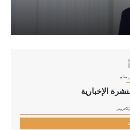
رئيس اركان الجيش الاسرائيلي يهدد بالتوغل أعمق في لبنان: لن ننسحب من الأراضي التي احتللناها في جميع الجبهات
 يعلم
 الأحمر
شرة الإخبارية
إلى البرلمان خلال أيام