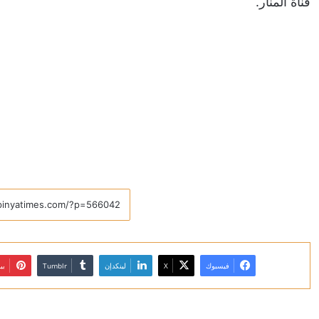
قناة المنار.
فيسبوك
X
لينكدإن
بي