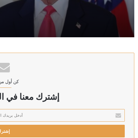
منذ ساعتين
ترامب: سنضرب إيران بقوة وهم يعرفون ذلك
منذ ساعتين
كن أول من
منذ ساعتين
رويترز: الحوثيون يبحثون فرض رسوم على السفن في البحر
إشترك معنا في الن
أدخل
بريدك
منذ 3 ساعات
الإلكتروني
أردوغان: إرسال تشريع يتعلق بحل حزب العمال الكردستاني 