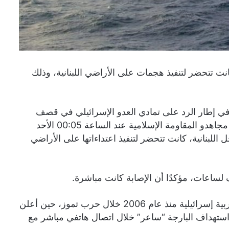
نت تتحضر لتنفيذ هجمات على الأراضي اللبنانية، وذلك
 وفي إطار الرد على تمادي العدو الإسرائيلي في قصف
القرى والمدن وتدمير البنى التحتية وتهجير المدنيين، استهدف مجاهدو المقاومة الإسلامية عند الساعة 00:05 الأحد
 ميلا بحريا قبالة السواحل اللبنانية، كانت تتحضر لتنفيذ اعتداءاتها على الأراضي
لساعات، مؤكدًا أن الإصابة كانت مباشرة.
ويذكر أنها المرة الأولى التي يستهدف فيها حزب الله بارجة حربية إسرائيلية منذ عام 2006 خلال حرب تموز، حين أعلن
ا استهداف البارجة “ساعر” خلال اتصال هاتفي مباشر مع