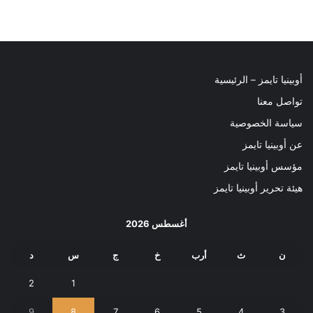
أوبينيا تايمز – الرئيسية
تواصل معنا
سياسة الخصوصية
عن أوبينيا تايمز
مؤسس أوبينيا تايمز
هيئة تحرير أوبينيا تايمز
أغسطس 2026
ن
ث
أرب
خ
ج
س
د
2
1
9
8
7
6
5
4
3