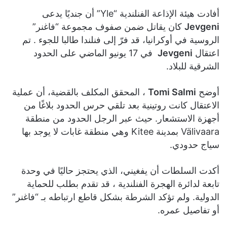
أفادت هيئة الإذاعة الفنلندية “Yle” أن جنديًا يدعى
Jevgeni
كان يقاتل ضمن صفوف مجموعة “فاغنر”
الروسية في أوكرانيا، قد فرّ إلى فنلندا طالبا للجوء . تم
اعتقال
Jevgeni
في 17 يونيو الماضي على الحدود
الشرقية للبلاد.
أوضح
Tomi Salmi
، المحقق المكلف بالقضية، أن عملية
الاعتقال كانت روتينية بعد تلقي حرس الحدود بلاغًا من
أجهزة الاستشعار. حيث عبر الرجل الحدود من منطقة
Välivaara
بمدينة
Kitee
وهي منطقة غابات لا يوجد بها
سياج حدودي.
أكدت السلطات أن يفغيني، الذي يحتجز حاليًا في وحدة
تابعة لدائرة الهجرة الفنلندية ، قد تقدم بطلب للحماية
الدولية. ولم تؤكد الشرطة بشكل قاطع ارتباطه بـ “فاغنر”
أو تفاصيل عمره.