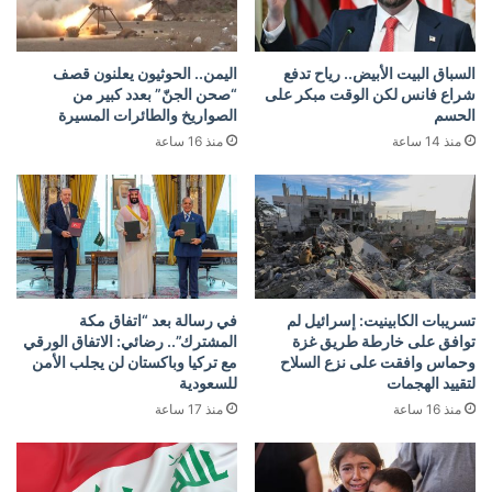
السباق البيت الأبيض.. رياح تدفع
اليمن.. الحوثيون يعلنون قصف
شراع فانس لكن الوقت مبكر على
“صحن الجنّ” بعدد كبير من
الحسم
الصواريخ والطائرات المسيرة
منذ 14 ساعة
منذ 16 ساعة
تسريبات الكابينيت: إسرائيل لم
في رسالة بعد “اتفاق مكة
توافق على خارطة طريق غزة
المشترك”.. رضائي: الاتفاق الورقي
وحماس وافقت على نزع السلاح
مع تركيا وباكستان لن يجلب الأمن
لتقييد الهجمات
للسعودية
منذ 16 ساعة
منذ 17 ساعة