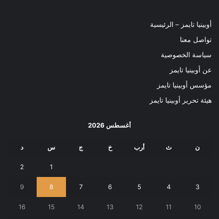
أوبينيا تايمز – الرئيسية
تواصل معنا
سياسة الخصوصية
عن أوبينيا تايمز
مؤسس أوبينيا تايمز
هيئة تحرير أوبينيا تايمز
أغسطس 2026
ن
ث
أرب
خ
ج
س
د
2
1
9
8
7
6
5
4
3
16
15
14
13
12
11
10