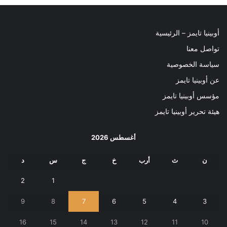
أوبينيا تايمز – الرئيسية
تواصل معنا
سياسة الخصوصية
عن أوبينيا تايمز
مؤسس أوبينيا تايمز
هيئة تحرير أوبينيا تايمز
أغسطس 2026
ن
ث
أرب
خ
ج
س
د
2
1
9
8
7
6
5
4
3
16
15
14
13
12
11
10