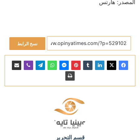
المصدر: هآرتس
نسخ الرابط
قسم التحرير