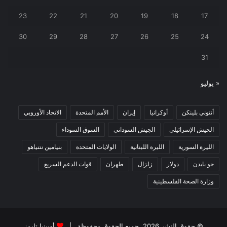
23
22
21
20
19
18
17
30
29
28
27
26
25
24
31
« يوليو
أنتوني بلينكن
أوكرانيا
إيران
الأمم المتحدة
الاتحاد الأوروبي
الجيش الإسرائيلي
الجيش السوداني
السوق السوداء
الليرة السورية
الليرة اللبنانية
الولايات المتحدة
بنيامين نتنياهو
جو بايدن
دولار
زلزال
طهران
قوات الدعم السريع
وزارة الصحة الفلسطينية
© حقوق النشر 2026، جميع الحقوق محفوظة |
أوبينيا تايمز