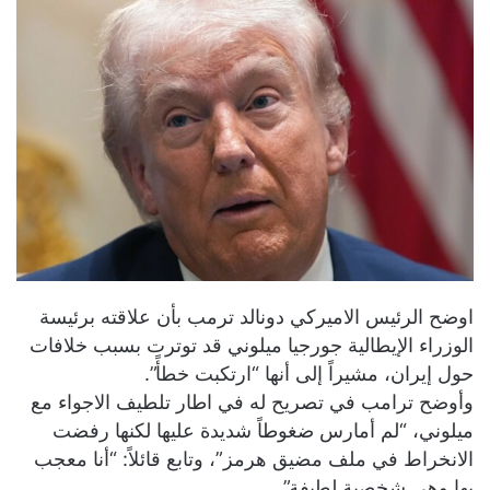
اوضح الرئيس الاميركي دونالد ترمب بأن علاقته برئيسة
الوزراء الإيطالية ​جورجيا ميلوني​ قد توترت بسبب خلافات
حول إيران، مشيراً إلى أنها “ارتكبت خطأً”.
وأوضح ترامب في تصريح له في اطار تلطيف الاجواء مع
ميلوني، “لم أمارس ضغوطاً شديدة عليها لكنها رفضت
الانخراط في ملف مضيق هرمز”، وتابع قائلاً: “أنا معجب
بها وهي شخصية لطيفة”.