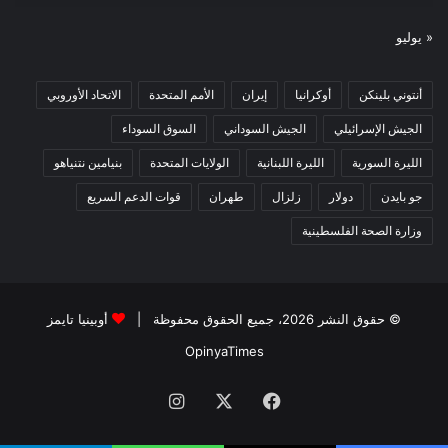
« يوليو
أنتوني بلينكن
أوكرانيا
إيران
الأمم المتحدة
الاتحاد الأوروبي
الجيش الإسرائيلي
الجيش السوداني
السوق السوداء
الليرة السورية
الليرة اللبنانية
الولايات المتحدة
بنيامين نتنياهو
جو بايدن
دولار
زلزال
طهران
قوات الدعم السريع
وزارة الصحة الفلسطينية
© حقوق النشر 2026، جميع الحقوق محفوظة |
أوبينيا تايمز
OpinyaTimes
فيسبوك
X
انستقرام