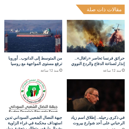
مقالات ذات صلة
حرائق فرنسا تحاصر «رافال»..
من المتوسط إلى الدانوب.. أوروبا
إنذار لصناعة الدفاع والردع النووي
ترفع مستوى المواجهة مع روسيا
منذ 12 ساعة
منذ 12 ساعة
في ذكرى رحيله.. إطلاق اسم زياد
جبهة النضال الشعبي السوداني تدين
الرحباني على أحد شوارع بيروت
استهداف محكمة في غراء الزاوية
بشمال دارفور وتطالب بتحقيق دولي