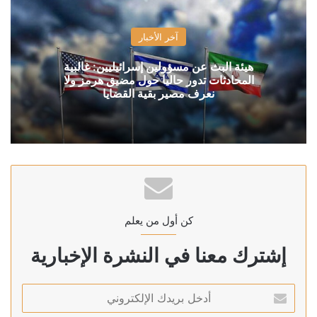
آخر الأخبار
هيئة البث عن مسؤولين إسرائيليين: غالبية
المحادثات تدور حاليا حول مضيق هرمز ولا
نعرف مصير بقية القضايا
كن أول من يعلم
إشترك معنا في النشرة الإخبارية
أدخل
بريدك