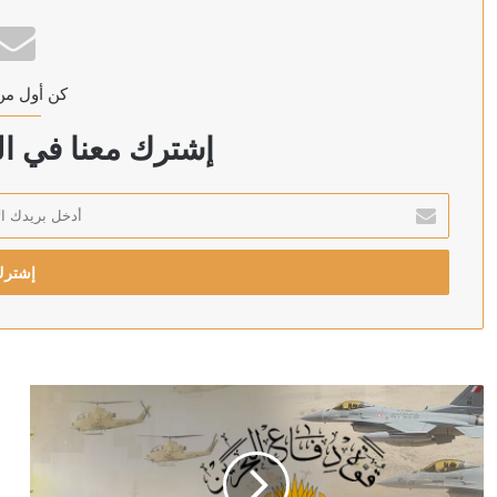
وزارة البترول المصرية: حريق بسفينتين لمعالجة وتخزين ال
كن أول من
منذ 9 ساعات
ترامب: سنضرب إيران بقوة وهم يعرفون ذلك
إشترك معنا في الن
أدخل
بريدك
منذ 9 ساعات
الإلكتروني
منذ 9 ساعات
رويترز: الحوثيون يبحثون فرض رسوم على السفن في البحر
منذ 10 ساعات