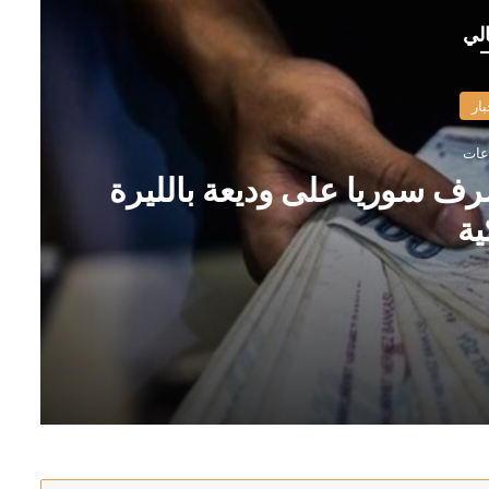
الي
بار
رف سوريا على وديعة بالليرة
ية
ة التركية