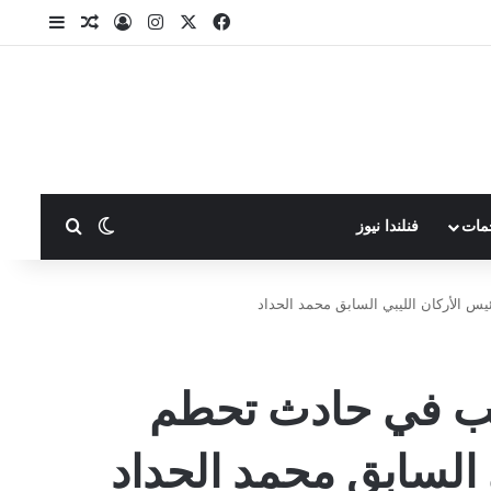
X
فيسبوك
انستقرام
تسجيل الدخول
مقال عشوا
إضافة ع
بحث عن
الوضع المظلم
مات
فنلندا نيوز
س الأركان الليبي السابق محمد الحداد
ريب في حادث تحطم
 السابق محمد الحداد