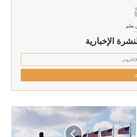
غاز الطبيعي بميناء دمياط بمصر
 يعلم
شرة الإخبارية
رئيس اركان الجيش الاسرائيلي يهدد بالتوغل أعمق في لبنان: لن ننسحب من الأراضي التي احتللناها في جميع الجبهات
 الأحمر