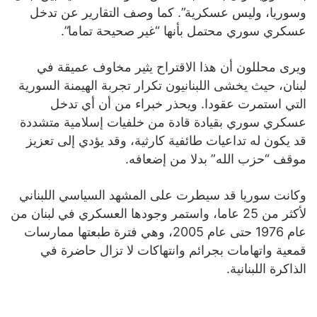
وسوريا، وليس عسكرية”. كما وصف التقارير عن تدخل
عسكري سوري محتمل بأنها “غير صحيحة تماما”.
ويرى محللون أن هذا الاقتراح يثير مخاوف عميقة في
لبنان، حيث يخشى اللبنانيون تكرار تجربة الهيمنة السورية
التي استمرت عقودا. ويحذر خبراء من أن أي تدخل
عسكري سوري بقيادة قادة من خلفيات إسلامية متشددة
قد يكون له تداعيات طائفية كارثية، وقد يؤدي إلى تعزيز
موقف “حزب الله” بدلا من إضعافه.
وكانت سوريا قد سيطرت على المشهد السياسي اللبناني
لأكثر من 25 عاما، واستمر وجودها العسكري في لبنان من
عام 1976 حتى عام 2005، وهي فترة طبعتها ممارسات
قمعية واتهامات بجرائم وانتهاكات لا تزال حاضرة في
الذاكرة اللبنانية.