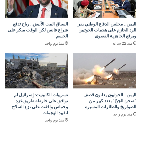
اليمن.. مجلس الدفاع الوطني يقر
السباق البيت الأبيض.. رياح تدفع
الرد الحازم على هجمات الحوثيين
شراع فانس لكن الوقت مبكر على
ويرفع الجاهزية القصوى
الحسم
منذ 22 ساعة
منذ يوم واحد
اليمن.. الحوثيون يعلنون قصف
تسريبات الكابينيت: إسرائيل لم
“صحن الجنّ” بعدد كبير من
توافق على خارطة طريق غزة
الصواريخ والطائرات المسيرة
وحماس وافقت على نزع السلاح
لتقييد الهجمات
منذ يوم واحد
منذ يوم واحد