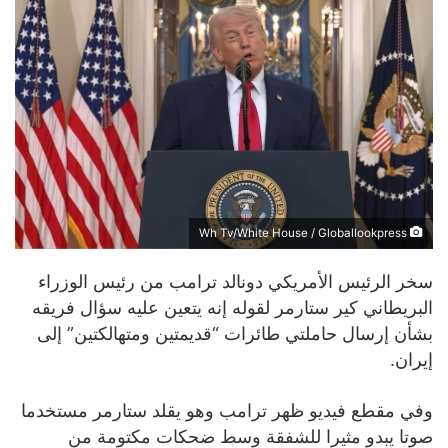
Wh Tv/White House / Globallookpress
سخر الرئيس الأمريكي دونالد ترامب من رئيس الوزراء
البريطاني كير ستارمر لقوله إنه يتعين عليه سؤال فريقه
بشأن إرسال حاملتي طائرات “قديمتين ومتهالكتين” إلى
إيران.
وفي مقطع فيديو ظهر ترامب وهو يقلد ستارمر مستخدما
صوتا يبدو مثيرا للشفقة وسط ضحكات مكتومة من