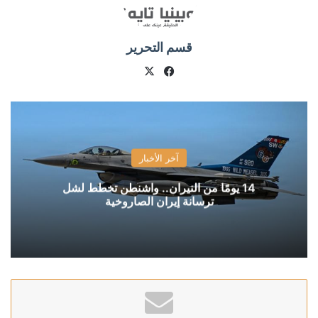
قسم التحرير
X
فيسبوك
آخر الأخبار
14 يومًا من النيران.. واشنطن تخطط لشل
ترسانة إيران الصاروخية