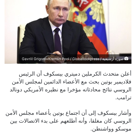
صورة أرشيفية / Gavriil GrigorovKremlin Pool / Globallookpress
أعلن متحدث الكرملين دميتري بيسكوف أن الرئيس
فلاديمير بوتين بحث مع الأعضاء الدائمين لمجلس الأمن
الروسي نتائج محادثاته مؤخرا مع نظيره الأمريكي دونالد
ترامب.
وأشار بيسكوف إلى أن اجتماع بوتين بأعضاء مجلس الأمن
الروسي كان مغلقا، وأنه أطلعهم على بدء الاتصالات بين
موسكو وواشنطن.