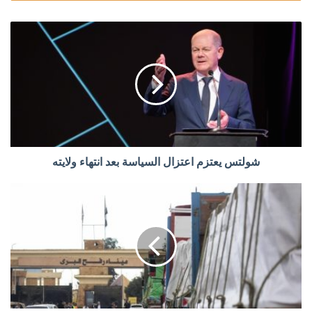
شولتس يعتزم اعتزال السياسة بعد انتهاء ولايته