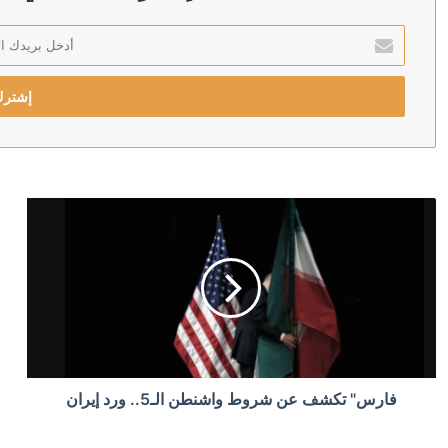
أدخل
بريدك
منذ 5 ساعات
الإلكتروني
منذ 5 ساعات
رويترز: الحوثيون يبحثون فرض رسوم على السفن في البحر
منذ 6 ساعات
أردوغان: إرسال تشريع يتعلق بحل حزب العمال الكردستاني 
منذ 6 ساعات
فارس" تكشف عن شروط واشنطن الـ5.. ورد إيران
الدولار يتراجع بعد تثبيت المركزي الأميركي الفائدة