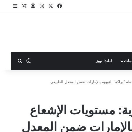
X
فيسبوك
انستقرام
تسجيل الدخول
مقال عشوا
إضافة ع
بحث عن
الوضع المظلم
مات
فنلندا نيوز
حطة “براكة” النووية بالإمارات ضمن المعدل الطبيعي
رية: مستويات الإشعاع
بالإمارات ضمن المعدل