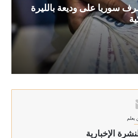
رف سوريا على وديعة بالليرة
ية
ة التركية
غاز الطبيعي بميناء دمياط بمصر
 يعلم
شرة الإخبارية