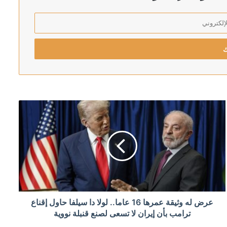
رئيس اركان الجيش الاسرائيلي يهدد بالتوغل أعمق في لبنان: لن ننسحب من الأراضي التي احتللناها في جميع الجبهات
 الأحمر
إلى البرلمان خلال أيام
عرض له وثيقة عمرها 16 عاما.. لولا دا سيلفا حاول إقناع
ترامب بأن إيران لا تسعى لصنع قنبلة نووية