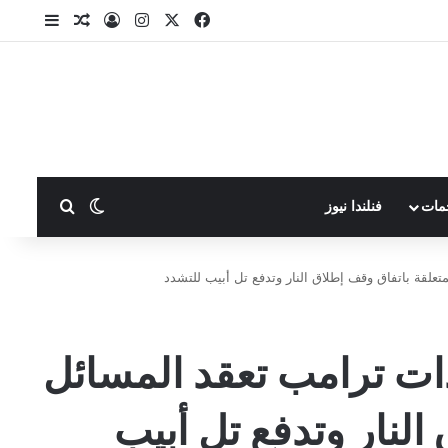
X
فيسبوك
انستقرام
تسجيل الدخول
مقال عشوا
إضافة ع
بحث عن
الوضع المظلم
مات
فنلندا نيوز
لقة باتفاق وقف إطلاق النار وتدفع تل أبيب للتشدد
ات ترامب تعقد المسائل
النار وتدفع تل أبيب