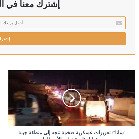
إشترك معنا في الن
أدخل
بريدك
منذ 6 ساعات
الإلكتروني
منذ 6 ساعات
رويترز: الحوثيون يبحثون فرض رسوم على السفن في البحر
منذ 7 ساعات
أردوغان: إرسال تشريع يتعلق بحل حزب العمال الكردستاني 
منذ 7 ساعات
"سانا": تعزيزات عسكرية ضخمة تتجه إلى منطقة جبلة
الدولار يتراجع بعد تثبيت المركزي الأميركي الفائدة