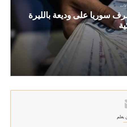
رف سوريا على وديعة بالليرة
ية
ة التركية
غاز الطبيعي بميناء دمياط بمصر
 يعلم