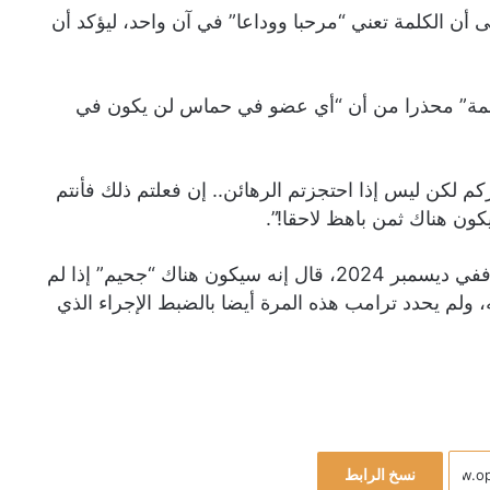
أن الكلمة تعني “مرحبا ووداعا” في آن واحد، ليؤكد أن
المهمة” محذرا من أن “أي عضو في حماس لن يكون في
 لكن ليس إذا احتجزتم الرهائن.. إن فعلتم ذلك فأنتم
يكون هناك ثمن باهظ لاحقا!”.
وجاء تحذير ترامب بمثابة تكرار لتهديدات سابقة صدرت عنه، ففي ديسمبر 2024، قال إنه سيكون هناك “جحيم” إذا لم
 ولم يحدد ترامب هذه المرة أيضا بالضبط الإجراء الذي
نسخ الرابط