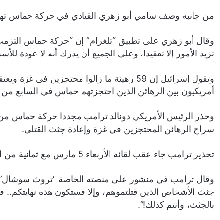
من جانبه وصف سامي أبو زهري القيادي في حركة حماس تهديدات
وقال أبو زهري على تطبيق “تلغرام” إن “حركة حماس التزمت با
تزيد الأمور إلا تعقيدا، وعلى الجميع أن يدرك أنه لا عودة للأسر
أمريكيون بين الرهائن الذين احتجزتهم حماس في السابع من أكتوبر
وحذر الرئيس الأمريكي دونالد ترامب مجددا حركة حماس من 
سراح الرهائن المحتجزين في غزة وإعادة جثث القتلى.
تحذير ترامب جاء عقب لقائه الأربعاء 5 مارس مع ثمانية من الرهائن الذين كانوا محتجزين لدى حماس في قطاع غزة.
وقال ترامب في منشور على منصته الخاصة “تروث سوشال”: “أط
جثث الأشخاص الذين قتلتموهم، وإلا فستكون هذه نهايتكم.
بالجثث، وأنتم كذلك!”.