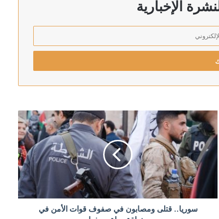
شرة الإخبارية
رئيس اركان الجيش الاسرائيلي يهدد بالتوغل أعمق في لبنان: لن ننسحب من الأراضي التي احتللناها في جميع الجبهات
 الأحمر
إلى البرلمان خلال أيام
سوريا.. قتلى ومصابون في صفوف قوات الأمن في