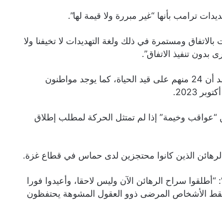
 ترامب بأنها “غير مبررة ولا قيمة لها”.
لاتفاق ومستمرة في ذلك ولغة التهديدات لا تخيفنا ولا
ى بدون تنفيذ الاتفاق”.
وتقول إسرائيل إن 59 رهينة ما زالوا محتجزين في غزة ويعتقد أن 24 منهم على قيد الحياة، كما يوجد مواطنون
 2023.
“عواقب وخيمة” إذا لم تمتثل الحركة لمطلب إطلاق
لقوا سراح الرهائن الآن وليس لاحقا، وأعيدوا فورا
. فقط الأشخاص المرضى ذوو العقول المشوهة يحتفظون