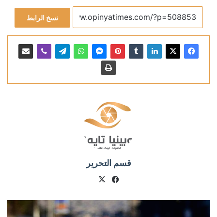
نسخ الرابط
قسم التحرير
X
فيسبوك