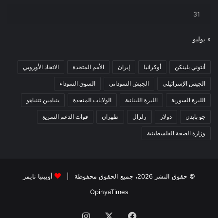
31
« يوليو
أنتوني بلينكن
أوكرانيا
إيران
الأمم المتحدة
الاتحاد الأوروبي
الجيش الإسرائيلي
الجيش السوداني
السوق السوداء
الليرة السورية
الليرة اللبنانية
الولايات المتحدة
بنيامين نتنياهو
جو بايدن
دولار
زلزال
طهران
قوات الدعم السريع
وزارة الصحة الفلسطينية
© حقوق النشر 2026، جميع الحقوق محفوظة |
أوبينيا تايمز
OpinyaTimes
فيسبوك
X
انستقرام