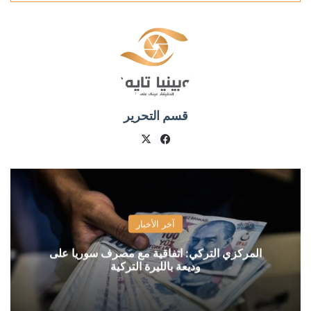
قسم التحرير
X
فيسبوك
آخر الأخبار
المركزي التركي: اتفاقية مع مصرف سوريا على
وديعة بالليرة التركية