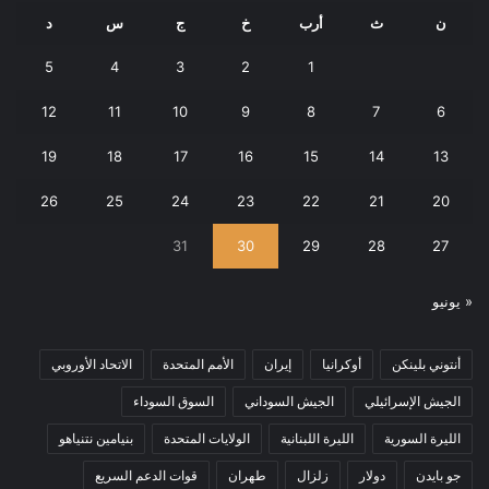
ن
ث
أرب
خ
ج
س
د
5
4
3
2
1
12
11
10
9
8
7
6
19
18
17
16
15
14
13
26
25
24
23
22
21
20
31
30
29
28
27
« يونيو
أنتوني بلينكن
أوكرانيا
إيران
الأمم المتحدة
الاتحاد الأوروبي
الجيش الإسرائيلي
الجيش السوداني
السوق السوداء
الليرة السورية
الليرة اللبنانية
الولايات المتحدة
بنيامين نتنياهو
جو بايدن
دولار
زلزال
طهران
قوات الدعم السريع