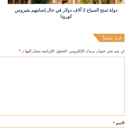
منذ ساعة واحدة
دولة تمنح السياح 3 آلاف دولار في حال إصابتهم بفيروس
فيفا يفتح تحقيقا مع لاعبي الأرجنتين بسبب أحداث شهدها موندي
كورونا
اترك تعليقاً
منذ ساعة واحدة
15 قتيلا في هجوم على نقطة للشرطة شمالي باكستان
لن يتم نشر عنوان بريدك الإلكتروني.
الحقول الإلزامية مشار إليها بـ
*
ا
ل
ت
ع
ل
ي
ق
*
الاسم
*