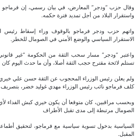
وقال حزب “ودجر” المعارض، في بيان رسمي، إن فرماجو ي
واستقرار البلاد من أجل تمديد فترة حكمه.
واتهم حزب ودجر فرماجو بالوقوف وراء إسقاط رئيس الوز
الاستقرار السياسي والوضع الأمني في الصومال للخطر.
واعتبر “ودجر” مسار سحب الثقة من الحكومة “غير قانون
تستلم لائحة مقترح حجب الثقة أصلا، وأن ما حدث اليوم كان
ولم يعلن رئيس الوزراء المحجوب عن الثقة حسن علي خيري م
كلف فرماجو نائب رئيس الوزراء مهدي غوليد خضر، بتصريف أع
وبحسب مراقبين، كان متوقعا أن يكون خيري كبش الفداء لأي
الصومال مرتبطة إلى مدى تقبل الأطراف
السياسية بدخول تسوية سياسية مع فرماجو، لتحقيق أطماعه ب
المقبل.