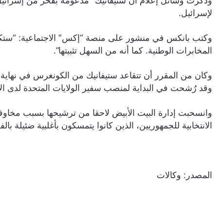
وذكرت وسائل إعلام أن ستيفانيك “مدعومة بفخر من إسرائيل”
لإسرائيل.
وكتب بانكس في منشور على منصة “إكس” الاجتماعية: “ستكون
المخابرات الوطنية. كما أنه من السهل تثبيتها”.
وكان من المقرر أن تتقاعد ستيفانيك من الكونغرس في نهاية 
وقد رُشحت في البداية لمنصب سفير الولايات المتحدة لدى الأمم ا
وانسحبت إدارة البيت الأبيض لاحقا من ترشيحها بسبب مخاو
الانتخابية للجمهوريين، الذين كانوا يتمسكون بأغلبية ضئيلة بالف
المصدر: وكالات