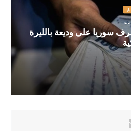
بار
رف سوريا على وديعة بالليرة
ية
ة التركية
غاز الطبيعي بميناء دمياط بمصر