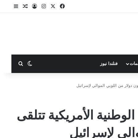
X
فيسبوك
انستقرام
تسجيل الدخول
مقال عشوا
إضافة ع
بحث عن
الوضع المظلم
مات
فنلندا نيوز
ون دولار من اللوبي الموالي لإسرائيل
لوطنية الأمريكية تتلقى
الي لإسرائيل