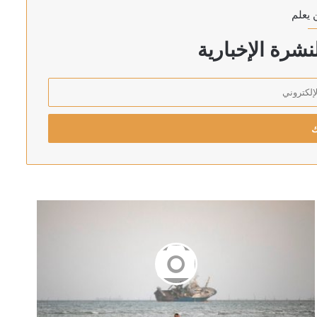
 يعلم
شرة الإخبارية
رئيس اركان الجيش الاسرائيلي يهدد بالتوغل أعمق في لبنان: لن ننسحب من الأراضي التي احتللناها في جميع الجبهات
 الأحمر
إلى البرلمان خلال أيام