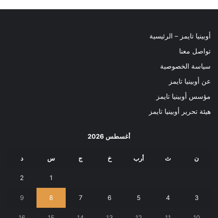
أوبينيا تايمز – الرئيسية
تواصل معنا
سياسة الخصوصية
عن أوبينيا تايمز
مؤسس أوبينيا تايمز
هيئة تحرير أوبينيا تايمز
أغسطس 2026
ن
ث
أرب
خ
ج
س
د
2
1
9
8
7
6
5
4
3
16
15
14
13
12
11
10