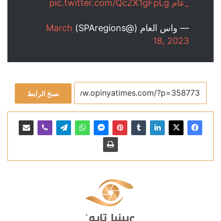
_عام
pic.twitter.com/QcZX1gFpLg
— واس العام (@SPAregions)
March
18, 2023
نسخ الرابط