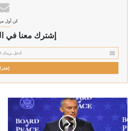
كن أول من
منذ 4 ساعات
الخارجية الباكستانية: توقيع اتفاقية دفاع مشترك بين باكست
إشترك معنا في الن
أدخل
بريدك
منذ 5 ساعات
الإلكتروني
رئيس الشاباك: موافقة حماس على نزع السلاح “خدعة” 
منذ 5 ساعات
الكويت تخصص 2.5 مليون دولار لدعم الاستجابة الإنسانية في سوريا
منذ 6 ساعات
ترامب يحذر: قد أكون آخر رئيس جمهوري