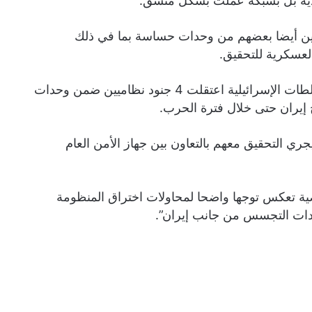
فردية بل بشبكة عملت بشكل منسق.
آخرين أيضا بعضهم من وحدات حساسة بما في ذلك
لعسكرية للتحقيق.
وفي وقت سابق من الشهر الجاري، قال تقرير عبري إن السلطات الإسرائيلية اعتقلت 4 جنود نظاميين ضمن وحدات
 إيران حتى خلال فترة الحرب.
ين الأربعة يجري التحقيق معهم بالتعاون بين جهاز الأمن العام
ضية تعكس توجها واضحا لمحاولات اختراق المنظومة
ديدات التجسس من جانب إيران”.