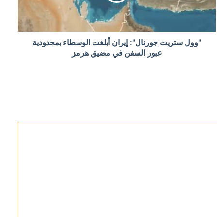
"وول ستريت جورنال": إيران أبلغت الوسطاء بمحدودية
تقبل ميرتس السياسي
عبور السفن في مضيق هرمز
جنوب لبنان