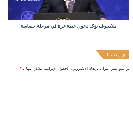
منذ 6 ساعات
ملادينوف يؤكد دخول خطة غزة في مرحلة حساسة
“بوليتيكو”: نتائج الانتخابات في شرق ألمانيا قد تحسم مس
اترك تعليقاً
منذ 6 ساعات
إصابة عسكري لبناني باستهداف إسرائيلي لبلدة المنصوري 
لن يتم نشر عنوان بريدك الإلكتروني.
الحقول الإلزامية مشار إليها بـ
*
ا
ل
ت
ع
ل
ي
ق