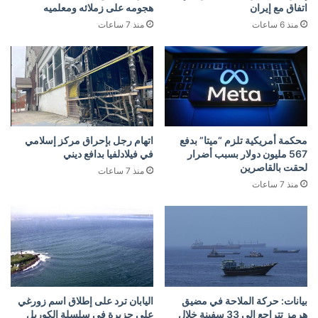
اتفاق مع إيران
هجومه على زملائه ومعلميه
منذ 6 ساعات
منذ 7 ساعات
محكمة أمريكية تلزم “ميتا” بدفع
اتهام رجل بإحراق مركز إسلامي
567 مليون دولار بسبب أضرار
في فيلادلفيا بدافع ديني
لحقت بالقاصرين
منذ 7 ساعات
منذ 7 ساعات
بيانات: حركة الملاحة في مضيق
اليابان ترد على إطلاق اسم زورغي
هرمز تتراجع إلى 33 سفينة خلال
على جزيرة في سلسلة الكوريل