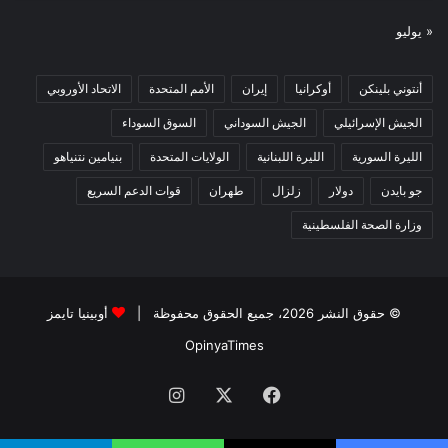
« يوليو
أنتوني بلينكن
أوكرانيا
إيران
الأمم المتحدة
الاتحاد الأوروبي
الجيش الإسرائيلي
الجيش السوداني
السوق السوداء
الليرة السورية
الليرة اللبنانية
الولايات المتحدة
بنيامين نتنياهو
جو بايدن
دولار
زلزال
طهران
قوات الدعم السريع
وزارة الصحة الفلسطينية
© حقوق النشر 2026، جميع الحقوق محفوظة |
أوبينيا تايمز
OpinyaTimes
فيسبوك
X
انستقرام