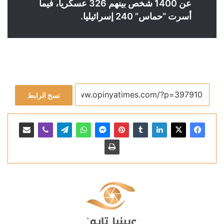
عن 1400 شخص بينهم 326 عسكريا، فيما
أسرت “حماس” 240 إسرائيليا.
نسخ الرابط