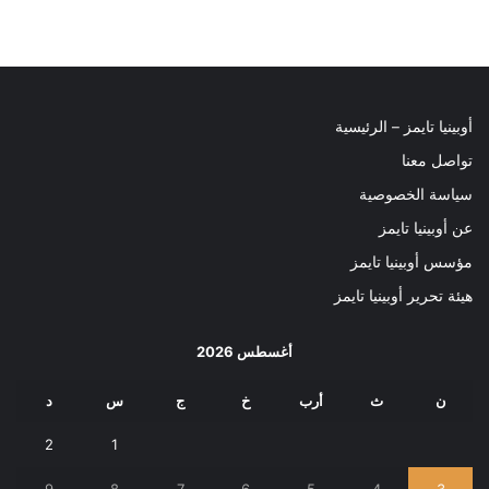
أوبينيا تايمز – الرئيسية
تواصل معنا
سياسة الخصوصية
عن أوبينيا تايمز
مؤسس أوبينيا تايمز
هيئة تحرير أوبينيا تايمز
أغسطس 2026
ن
ث
أرب
خ
ج
س
د
2
1
9
8
7
6
5
4
3