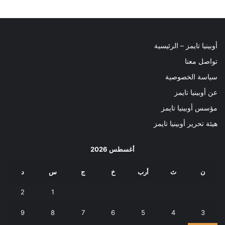
أوبينيا تايمز – الرئيسية
تواصل معنا
سياسة الخصوصية
عن أوبينيا تايمز
مؤسس أوبينيا تايمز
هيئة تحرير أوبينيا تايمز
أغسطس 2026
ن
ث
أرب
خ
ج
س
د
2
1
9
8
7
6
5
4
3