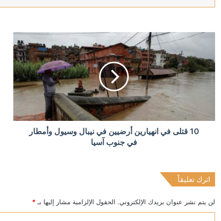
منذ ساعة واحدة
الدولار يتراجع بعد تثبيت المركزي الأميركي الفائدة
منذ ساعة واحدة
عقوبات أميركية على كيانات إيرانية بتهمة ابتزاز السفن 
منذ ساعتين
10 قتلى في انهيارين أرضيين في نيبال وسيول وأمطار
موجة حر رابعة تهدد فرنسا وإسبانيا.. وتزايد مخاطر أدخنة ح
في جنوب آسيا
اترك تعليقاً
منذ 3 ساعات
الرئيس اللبناني: نعوّل على تركيا في التعافي الاقتصادي ودع
لن يتم نشر عنوان بريدك الإلكتروني.
الحقول الإلزامية مشار إليها بـ
*
ا