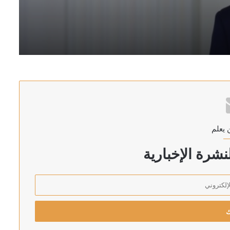
رئيس اركان الجيش الاسرائيلي يهدد بالتوغل أعمق في لبنان: لن ننسحب من الأراضي التي احتللناها في جميع الجبهات
 يعلم
 الأحمر
شرة الإخبارية
إلى البرلمان خلال أيام