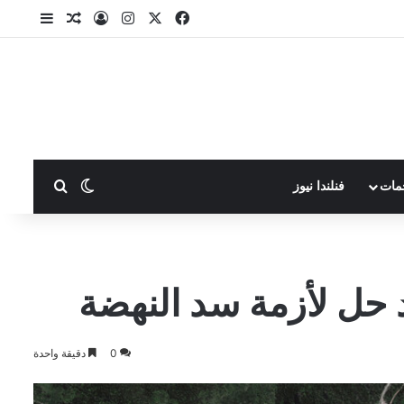
X
فيسبوك
انستقرام
تسجيل الدخول
مقال عشوا
إضافة ع
بحث عن
الوضع المظلم
مات
فنلندا نيوز
 حل لأزمة سد النهضة
0
دقيقة واحدة