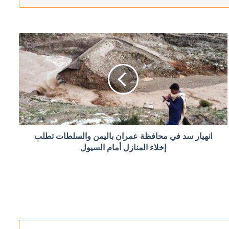
في مضيق هرمز
انهيار سد في محافظة عمران باليمن والسلطات تطلب
رائق الغابات
إخلاء المنازل أمام السيول
م تنفيذ “اتفاق الإطار”