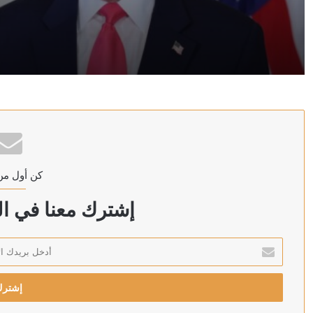
منذ 26 دقيقة
ترامب: سنضرب إيران بقوة وهم يعرفون ذلك
منذ 29 دقيقة
كن أول من
منذ 32 دقيقة
رويترز: الحوثيون يبحثون فرض رسوم على السفن في البحر
إشترك معنا في الن
أدخل
بريدك
منذ ساعة واحدة
الإلكتروني
أردوغان: إرسال تشريع يتعلق بحل حزب العمال الكردستاني 