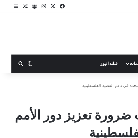
X
فيسبوك
انستقرام
تسجيل الدخول
مقال عشوا
إضافة ع
بحث عن
الوضع المظلم
مات
فنلندا نيوز
متحدة في دعم القضية الفلسطينية
 ضرورة تعزيز دور الأمم
فلسطينية