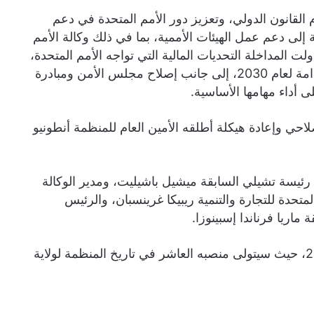
القانون الدولي، وتعزيز دور الأمم المتحدة في دعم
 إلى دعم عمل الهيئات الأممية، بما في ذلك وكالة الأمم
ولت المداخلة التحديات المالية التي تواجه الأمم المتحدة،
وأهمية دعم الدول النامية وتسريع تنفيذ أهداف التنمية المستدامة لعام 2030، إلى جانب إصلاح مجلس الأمن ومبادرة
المتحدة “يو إن 80” هي مشروع إصلاحي وإعادة هيكلة أطلقه الأمين العام للمنظمة أنطونيو
رئيسة تشيلي السابقة ميشيل باشيليت، ومدير الوكالة
متحدة للتجارة والتنمية ريبيكا غرينسبان، والرئيس
ماريا فرناندا إسبينوزا.
ويتم انتخاب الأمين العام الجديد للأمم المتحدة خلال عام 2026، حيث سيتولى منصبه العاشر في تاريخ المنظمة لولاية