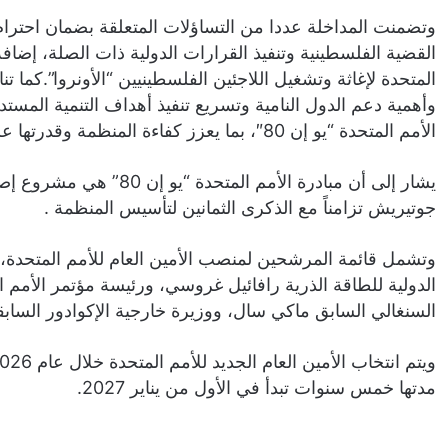
وتضمنت المداخلة عددا من التساؤلات المتعلقة بضمان احترام 
القضية الفلسطينية وتنفيذ القرارات الدولية ذات الصلة، إضافة
المتحدة لإغاثة وتشغيل اللاجئين الفلسطينيين “الأونروا”.كما تنا
الأمم المتحدة “يو إن 80″، بما يعزز كفاءة المنظمة وقدرتها على أداء مهامها الأساسية.
يشار إلى أن مبادرة الأمم 
جوتيريش تزامناً مع الذكرى الثمانين لتأسيس المنظمة .
وتشمل قائمة المرشحين لمنصب الأمين العام للأمم المتحدة، 
الدولية للطاقة الذرية رافائيل غروسي، ورئيسة مؤتمر الأمم ال
السنغالي السابق ماكي سال، ووزيرة خارجية الإكوادور السابقة 
مدتها خمس سنوات تبدأ في الأول من يناير 2027.