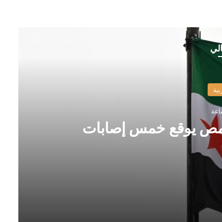
الي
بية
مص يوقع خمس إصابات