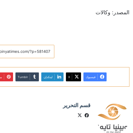
المصدر: وكالات
فيسبوك
X
لينكدإن
بي
قسم التحرير
X
فيسبوك