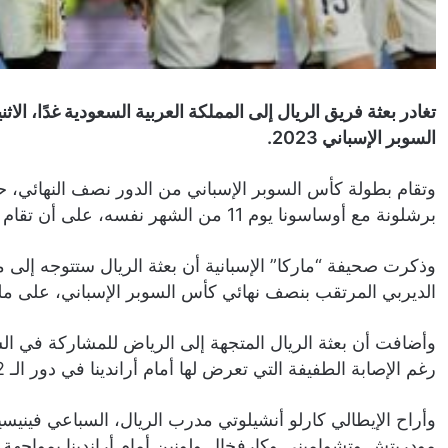
تغادر بعثة فريق الريال إلى المملكة العربية السعودية غدًا، ال
السوبر الإسباني 2023.
برشلونة مع أوساسونا يوم 11 من الشهر نفسه، على أن تقام مباراة النهائي يوم 14 يناير الجاري.
وذكرت صحيفة “ماركا” الإسبانية أن بعثة الريال ستتوجه إلى مدي
الديربي المرتقب بنصف نهائي كأس السوبر الإسباني، على ملع
وأضافت أن بعثة الريال المتجهة إلى الرياض للمشاركة في ال
رغم الإصابة الطفيفة التي تعرض لها أمام أراندينا في دور الـ 32 بكأس ملك إسبانيا.
وأراح الإيطالي كارلو أنشيلوتي مدرب الريال، السباعي فيني
مودريتش وتشواميني وكارفخال ولونين أمام أراندينا بمواجهة 