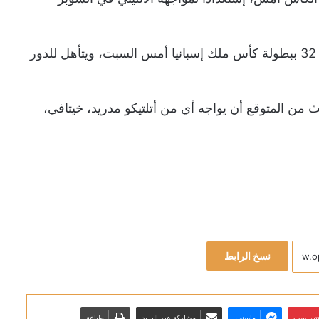
وكان ريال مدريد قد تغلب على أراندينا بنتيجة 3-1 في دور الـ 32 ببطولة كأس ملك إسبانيا أمس السبت، ويتأهل للدور
 في دور الـ 16 بكأس الملك، حيث من المتوقع أن يواجه أي من أتلتيكو مدريد، خيتافي،
نسخ الرابط
نتيريست
ماسنجر
مشاركة عبر البريد
طباعة