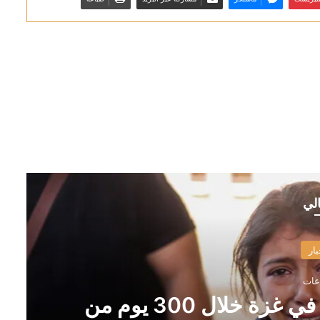
الي
بار
“اليونيسف”: مقتل 300 طفل في غزة خلال 300 يوم من