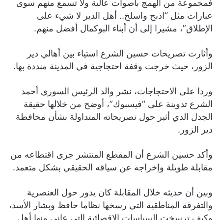
فمجموعة من الهمج بأصوات عالية ولا تسمع منهم سوى
عبارات مثل “اذبح واسلخ.. أهل الدير لا شيء على
الإطلاق”، مشيرا إلى أن أبناء البوكمال أفضل منهم.
وأثارت تصريحات حسين الشرع استياء بين أهالي دير
الزور، حيث خرجت وقفة احتجاجية في المدينة منددة بها.
وردا على الاحتجاجات، نشر والد الرئيس السوري أحمد
الشرع تدوينة على “فيسبوك”، أوضح من خلالها حقيقة
الجدل الذي أثير حول تصريحاته المتداولة بشأن محافظة
دير الزور.
وأكد حسين الشرع أن المقطع المنتشر جرى اقتطاعه من
مقابلة طويلة وإخراجه عن سياقه الحقيقي بشكل متعمد.
وبين أن حديثه خلال المقابلة كان يدور حول العنصرية
والتفرقة المناطقية التي رسخها نظاما حافظ وبشار الأسد،
وكيف ترسخت السياسات الإقصائية التي عانى منها أهل