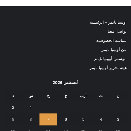
أوبينيا تايمز – الرئيسية
تواصل معنا
سياسة الخصوصية
عن أوبينيا تايمز
مؤسس أوبينيا تايمز
هيئة تحرير أوبينيا تايمز
أغسطس 2026
ن
ث
أرب
خ
ج
س
د
2
1
9
8
7
6
5
4
3