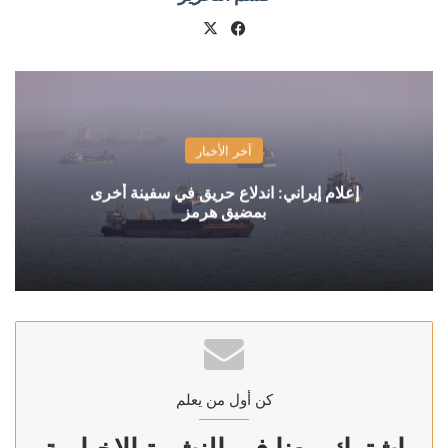
X
فيسبوك
آخر الأخبار
إعلام إيراني: اندلاع حريق في سفينة أخرى
بمضيق هرمز
كن أول من يعلم