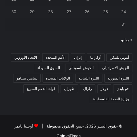
30
29
28
27
26
25
24
31
« يوليو
أنتوني بلينكن
أوكرانيا
إيران
الأمم المتحدة
الاتحاد الأوروبي
الجيش الإسرائيلي
الجيش السوداني
السوق السوداء
الليرة السورية
الليرة اللبنانية
الولايات المتحدة
بنيامين نتنياهو
جو بايدن
دولار
زلزال
طهران
قوات الدعم السريع
وزارة الصحة الفلسطينية
© حقوق النشر 2026، جميع الحقوق محفوظة |
أوبينيا تايمز
OpinyaTimes