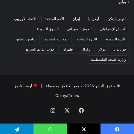
« يوليو
أنتوني بلينكن
أوكرانيا
إيران
الأمم المتحدة
الاتحاد الأوروبي
الجيش الإسرائيلي
الجيش السوداني
السوق السوداء
الليرة السورية
الليرة اللبنانية
الولايات المتحدة
بنيامين نتنياهو
جو بايدن
دولار
زلزال
طهران
قوات الدعم السريع
وزارة الصحة الفلسطينية
© حقوق النشر 2026، جميع الحقوق محفوظة |
أوبينيا تايمز
OpinyaTimes
فيسبوك
X
انستقرام