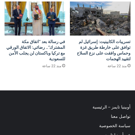
تسريبات الكابينيت: إسرائيل لم
في رسالة بعد “اتفاق مكة
توافق على خارطة طريق غزة
المشترك”.. رضائي: الاتفاق الورقي
وحماس وافقت على نزع السلاح
مع تركيا وباكستان لن يجلب الأمن
لتقييد الهجمات
للسعودية
منذ 22 ساعة
منذ 22 ساعة
أوبينيا تايمز – الرئيسية
تواصل معنا
سياسة الخصوصية
عن أوبينيا تايمز