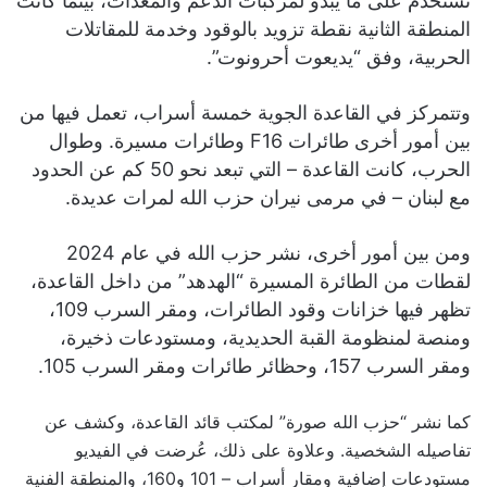
تُستخدم على ما يبدو لمركبات الدعم والمعدات، بينما كانت
المنطقة الثانية نقطة تزويد بالوقود وخدمة للمقاتلات
الحربية، وفق “يديعوت أحرونوت”.
وتتمركز في القاعدة الجوية خمسة أسراب، تعمل فيها من
بين أمور أخرى طائرات F16 وطائرات مسيرة. وطوال
الحرب، كانت القاعدة – التي تبعد نحو 50 كم عن الحدود
مع لبنان – في مرمى نيران حزب الله لمرات عديدة.
ومن بين أمور أخرى، نشر حزب الله في عام 2024
لقطات من الطائرة المسيرة “الهدهد” من داخل القاعدة،
تظهر فيها خزانات وقود الطائرات، ومقر السرب 109،
ومنصة لمنظومة القبة الحديدية، ومستودعات ذخيرة،
ومقر السرب 157، وحظائر طائرات ومقر السرب 105.
كما نشر “حزب الله صورة” لمكتب قائد القاعدة، وكشف عن
تفاصيله الشخصية. وعلاوة على ذلك، عُرضت في الفيديو
مستودعات إضافية ومقار أسراب – 101 و160، والمنطقة الفنية