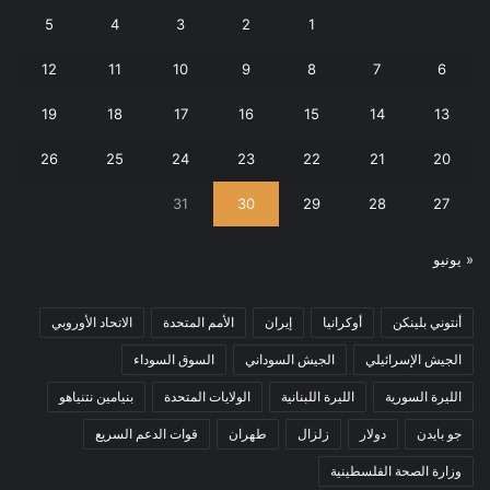
5
4
3
2
1
12
11
10
9
8
7
6
19
18
17
16
15
14
13
26
25
24
23
22
21
20
31
30
29
28
27
« يونيو
أنتوني بلينكن
أوكرانيا
إيران
الأمم المتحدة
الاتحاد الأوروبي
الجيش الإسرائيلي
الجيش السوداني
السوق السوداء
الليرة السورية
الليرة اللبنانية
الولايات المتحدة
بنيامين نتنياهو
جو بايدن
دولار
زلزال
طهران
قوات الدعم السريع
وزارة الصحة الفلسطينية