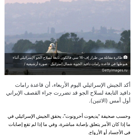
طائرة مقاتلة من طراز إف-16 سي فالكون تابعة لسلاح الجو الإسرائيلي أثناء
هبوطها في قاعدة رامات دافيد الجوية شمال إسرائيل - صورة أرشيفية /
Gettyimages.ru
أكد الجيش الإسرائيلي اليوم الأربعاء، أن قاعدة رامات
دافيد التابعة لسلاح الجو قد تضررت جراء القصف الإيراني
أول أمس (الاثنين).
وحسب صحيفة “يديعوت أحرونوت”، يحقق الجيش الإسرائيلي في
ما إذا كان الأمر يتعلق بإصابة مباشرة، وفي ما إذا لم تقع إصابات
في الأجساد أو الأرواح.