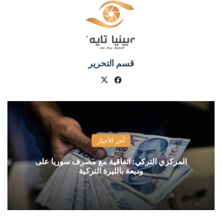
قسم التحرير
X
فيسبوك
آخر الأخبار
المركزي التركي: اتفاقية مع مصرف سوريا على
وديعة بالليرة التركية